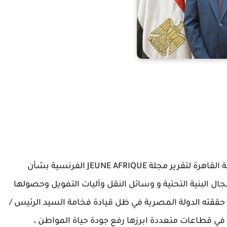
اكد د. ابراهيم صابر محافظ القاهرة ان تصدر مدينة القاهرة لتقرير مجلة JEUNE AFRIQUE الفرنسية بشأن
مجال البنية التحتية و وسائل النقل وآليات التمويل وحصولها
اعترافا دوليا بما حققته الدولة المصرية في ظل قيادة فخامة السيد الرئيس /
في قطاعات متعددة ابرزها رفع جودة حياة المواطن ،