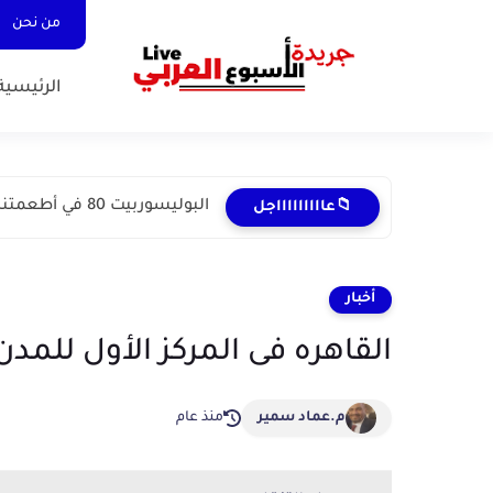
من نحن
الرئيسية
البوليسوربيت 80 في أطعمتنا :خطورة خفية في المنتجات اليومية
📁عاااااااااجل
أخبار
القاهره فى المركز الأول للمدن ا
م.عماد سمير
منذ عام