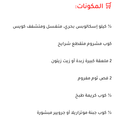
🛒 المكونات:
½ كيلو إسكالوبس بحري، متغسل ومتشفف كويس
كوب مشروم متقطع شرايح
2 ملعقة كبيرة زبدة أو زيت زيتون
2 فص ثوم مفروم
½ كوب كريمة طبخ
½ كوب جبنة موتزاريلا أو جرويير مبشورة