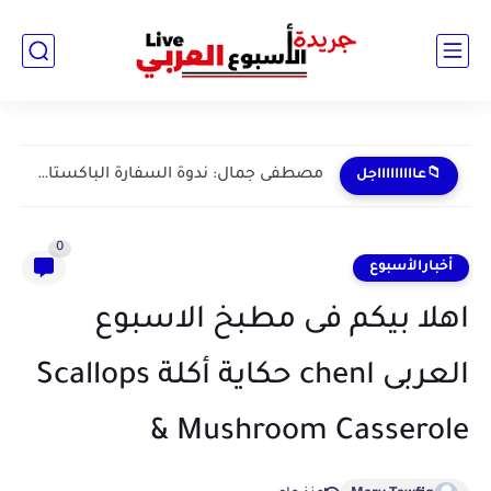
مصطفى جمال: ندوة السفارة الباكستانية حول كشمير تؤكد حرص إسلام...
📁عاااااااااجل
0
أخبارالأسبوع
اهلا بيكم فى مطبخ الاسبوع
العربى اchen حكاية أكلة Scallops
& Mushroom Casserole