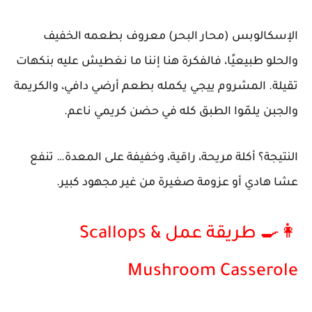
الإسكالوبس (محار البحر) معروف بطعمه الخفيف
والحلو طبيعيًا، فالفكرة هنا إننا ما نغطيش عليه بنكهات
تقيلة. المشروم ييجي يكمله بطعم أرضي دافي، والكريمة
والجبن يلمّوا الطبق كله في حضن كريمي ناعم.
النتيجة؟ أكلة مريحة، راقية، وخفيفة على المعدة… تنفع
عشا هادي أو عزومة صغيرة من غير مجهود كبير.
👩‍🍳 طريقة عمل Scallops &
Mushroom Casserole