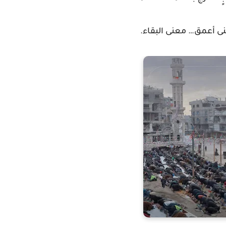
نى أعمق… معنى البقاء.