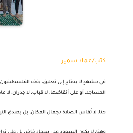
كتب/عماد سمير
في مشهدٍ لا يحتاج إلى تعليق، يقف الفلسطينيون في
المساجد، أو على أنقاضها. لا قباب، لا جدران، لا 
هنا، لا تُقاس الصلاة بجمال المكان، بل بصدق النية
وهنا، لا يكون السجود على سجادٍ فاخر، بل على تراب