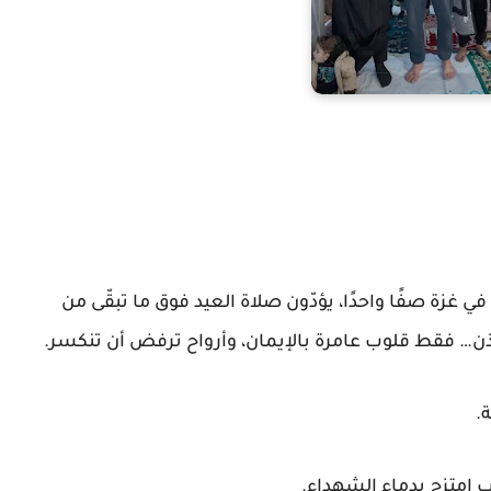
 غزة صفًا واحدًا، يؤدّون صلاة العيد فوق ما تبقّى من
مآذن… فقط قلوب عامرة بالإيمان، وأرواح ترفض أن تنكسر.
.
ٍ امتزج بدماء الشهداء.