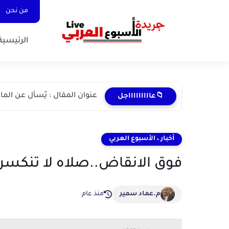
من نحن
الرئيسية
عنوان المقال : يُسأل عن الما
📁عاااااااااجل
أخبار ، الأسبوع العربي
فوق الانقاض..صلاه لا تنكسر
م.عماد سمير
منذ عام