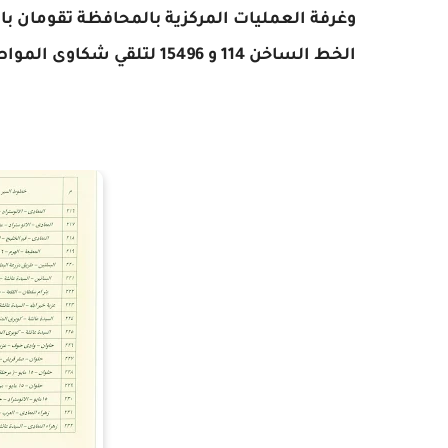
وغرفة العمليات المركزية بالمحافظة تقومان ب
الخط الساخن 114 و 15496 لتلقي شكاوى المواطنين لاتخاذ الاجراءات اللازمة .