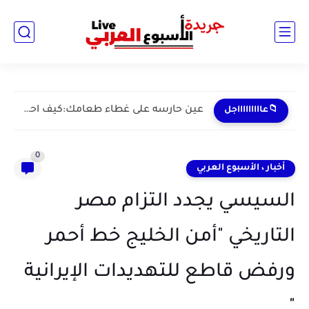
عين حارسه على غطاء طعامك:كيف احبطت "صحه القاهره"مخاطر آلاف الاطنان...
📁عاااااااااجل
0
أخبار ، الأسبوع العربي
السيسي يجدد التزام مصر
التاريخي "أمن الخليج خط أحمر
ورفض قاطع للتهديدات الإيرانية
"