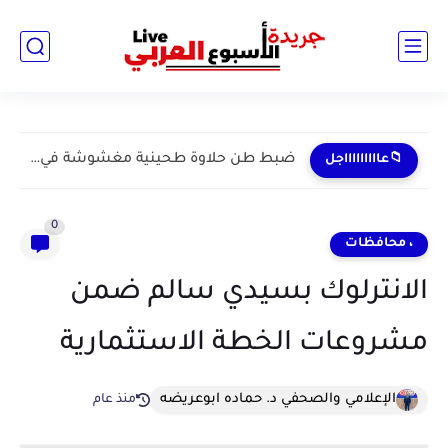
ضبط طن حلاوة طحينية مغشوشة في بنها خلال حملة مكبرة...
📁عاااااااااجل
0
، محافظات
الانترلوك بسيدي سالم ضمن
مشروعات الخطة الاستثمارية
الإعلامي والصحفي د. حماده ابوعريضه
منذ عام