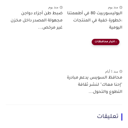
منذ يوم
منذ يوم
البوليسوربيت 80 في أطعمتنا
ضبط طن أجزاء دواجن
:خطورة خفية في المنتجات
مجهولة المصدر داخل مخزن
اليومية
غير مرخص...
، اخبار محافظات
منذ 1 أيام
محافظ السويس يدعم مبادرة
"إحنا معاك" لنشر ثقافة
التطوع والتحول...
تعليقات