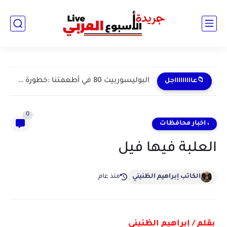
البوليسوربيت 80 في أطعمتنا :خطورة خفية في المنتجات اليومية
📁عاااااااااجل
0
، اخبار محافظات
العلبة فيها فيل
الكاتب إبراهيم الظنيني
منذ عام
بقلم / إبراهيم الظنيني