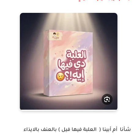
شأنا أم أبينا ( العلبة فيها فيل ) بالعنف بالايذاء