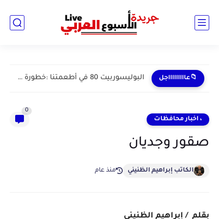
البوليسوربيت 80 في أطعمتنا :خطورة خفية في المنتجات اليومية
📁عاااااااااجل
0
، اخبار محافظات
صقور وجديان
الكاتب إبراهيم الظنيني
منذ عام
بقلم / إبراهيم الظنيني