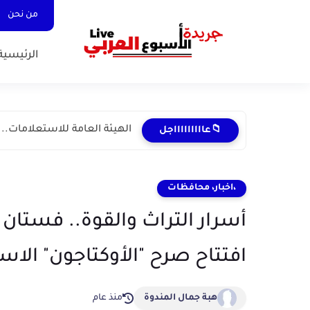
من نحن
الرئيسية
الهيئة العامة للاستعلامات.. ب
📁عاااااااااجل
،اخبار، محافظات
أسرار التراث والقوة.. فستان
افتتاح صرح "الأوكتاجون" الاس
هبة جمال المندوة
منذ عام