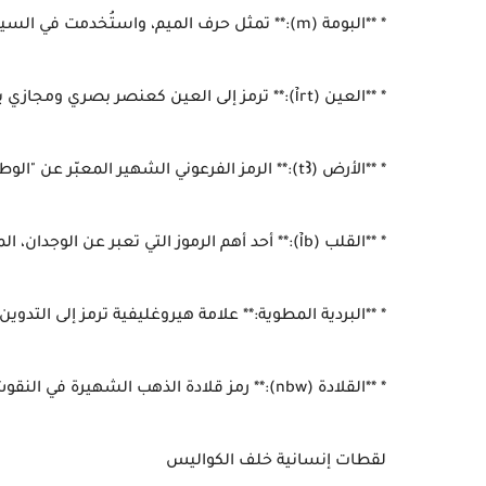
* **البومة (m):** تمثل حرف الميم، واستُخدمت في السياق اللغوي لتدل على حرف الجر "في".
* **العين (ỉrt):** ترمز إلى العين كعنصر بصري ومجازي يعبر عن الرؤية والاحتضان.
* **الأرض (tꜢ):** الرمز الفرعوني الشهير المعبّر عن "الوطن" أو اليابسة الممتدة.
* **القلب (ỉb):** أحد أهم الرموز التي تعبر عن الوجدان، المشاعر، والذاكرة عند الفراعنة.
* **البردية المطوية:** علامة هيروغليفية ترمز إلى التدوين،
* **القلادة (nbw):** رمز قلادة الذهب الشهيرة في النقوش المصرية القديمة وتدل على معدن "الذهب" النفيس.
لقطات إنسانية خلف الكواليس