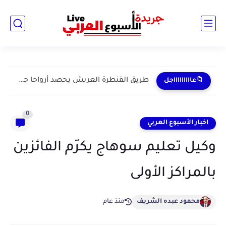
طريق القنطرة العريش يحصد أرواحا جديدة.. مأساة مستمرة لأهالي...
📁عاااااااااجل
0
اخبار الأسبوع العربي
وكيل تعليم سوهاج يكرّم الفائزين
بالمراكز الأولى
محمود عبده الشريف
منذ عام