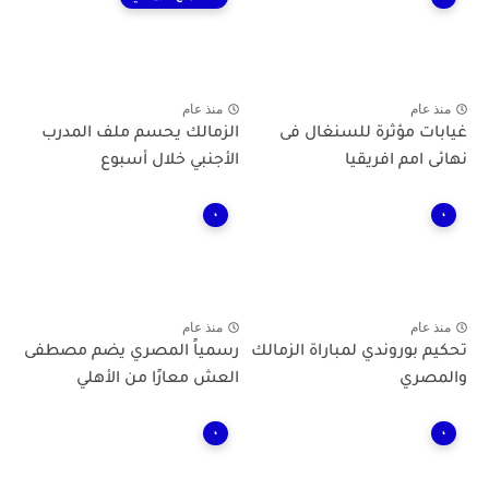
منذ عام
منذ عام
غيابات مؤثرة للسنغال فى
الزمالك يحسم ملف المدرب
نهائى امم افريقيا
الأجنبي خلال أسبوع
،
،
منذ عام
منذ عام
تحكيم بوروندي لمباراة الزمالك
رسمياً المصري يضم مصطفى
والمصري
العش معارًا من الأهلي
،
،