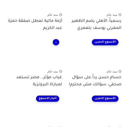
منذ عام
منذ عام
رسمياً: الأهلي يضم الظهير
أزمة مالية تعطل صفقة حمزة
المغربي يوسف بلعمري
عبد الكريم
الأسبوع الاعربى
،
منذ عام
منذ عام
حسام حسن رداً على سؤال
غياب مؤثر.. مصر تستعد
صحفي: سؤالك مش محترم!
لمباراة البرونزية
الأسبوع الاعربى
أخبار الاسبوع