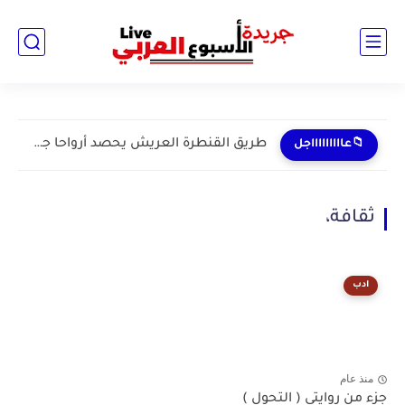
طريق القنطرة العريش يحصد أرواحا جديدة.. مأساة مستمرة لأهالي...
📁عاااااااااجل
ثقافة،
ادب
منذ عام
جزء من روايتى ( التحول )