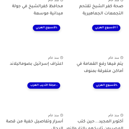
صحة كفر الشيخ تقتحم
محافظ كفرالشيخ في جولة
التجمعات الجماهيرية
ميدانية موسعة
أ الأسبوع العربي
،الأسبوع العربي
منذ عام
منذ عام
يتم فيها رفع القمامة في
اعتراف إسرائيل بصوماليلاند
أماكن متفرقة بمنوف
،الأسبوع العربي
، مجلة الأديب العرب
منذ عام
منذ عام
أكتوبر المجيد...حين كتب
أسرار وتفاصيل خفية من قصة
المصريون تاريخهم بالنار والنور
الدجال