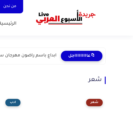
من نحن
الرئيسية
ابداع باسم راضون مهرجان سو
📁عاااااااااجل
شعر
شعر
ادب