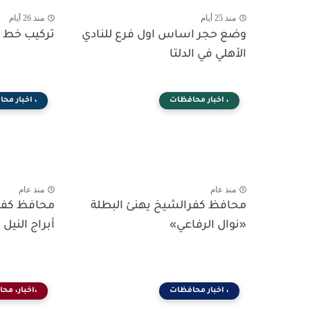
منذ 25 أيام
منذ 26 أيام
وضع حجر اساس اول فرع للنادي
تركيب خط مي
الأهلي في الدلتا
، اخبار محافظات
، اخبار مح
منذ عام
منذ عام
محافظ كفرالشيخ يهنئ البطلة
محافظ كفرا
«نوال الرفاعي»
أبراج النيل
، اخبار محافظات
،اخبار، مح