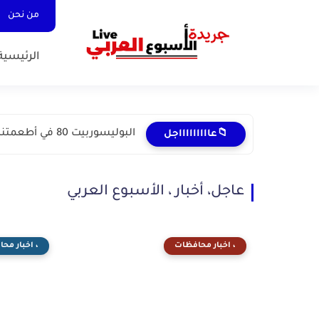
من نحن
الرئيسية
البوليسوربيت 80 في أطعمتنا :خطورة خفية في المنتجات اليومية
📁عاااااااااجل
عاجل، أخبار ، الأسبوع العربي
، اخبار محافظات
، اخبار مح