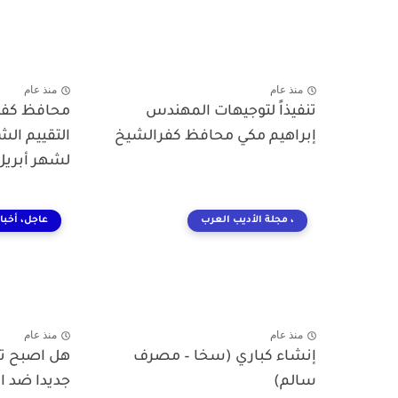
منذ عام
منذ عام
تنفيذاً لتوجيهات المهندس
محافظ كفرا
إبراهيم مكي محافظ كفرالشيخ
التقييم ال
لشهر أبريل
، مجلة الأديب العرب
عاجل، أخبار
منذ عام
منذ عام
إنشاء كباري (سخا – مصرف
هل اصبح تع
سالم)
جديدا ضد ا