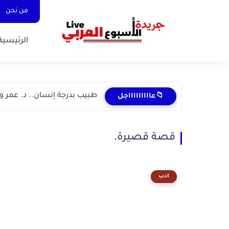
من نحن
الرئيسية
طبيب بدرجة إنسان.. د. عمر و
📁عاااااااااجل
قصة قصيرة.
ادب