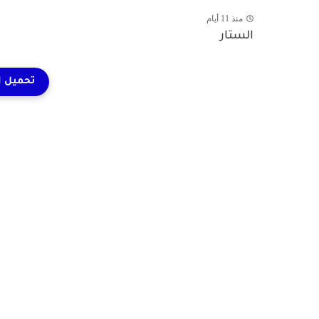
منذ 11 أيام
الستار