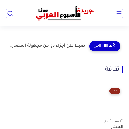
ضبط طن أجزاء دواجن مجهولة المصدر داخل مخزن غير مرخص...
📁عاااااااااجل
ثقافة
ادب
منذ 10 أيام
الستار