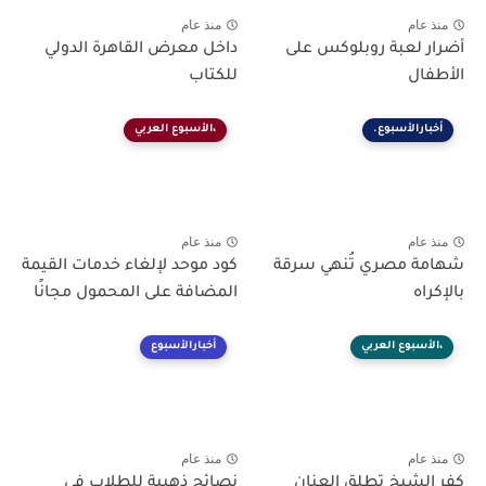
منذ عام
منذ عام
أضرار لعبة روبلوكس على
داخل معرض القاهرة الدولي
الأطفال
للكتاب
أخبارالأسبوع.
،الأسبوع العربي
منذ عام
منذ عام
شهامة مصري تُنهي سرقة
كود موحد لإلغاء خدمات القيمة
بالإكراه
المضافة على المحمول مجانًا
،الأسبوع العربي
أخبارالأسبوع
منذ عام
منذ عام
كفر الشيخ تطلق العنان
نصائح ذهبية للطلاب في