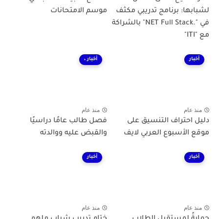
لشبابها: برنامج تدريبي مكثف
موسم الامتحانات
في ".NET Full Stack" بالشراكة
مع "ITI"
أخبار
أخبار ،
منذ عام
منذ عام
دليل احتراف التنسيق على
فصل طالب عامًا دراسيًا
موقع الأسبوع العربي لايف
والقبض عليه ووالدته
أخبار
أخبار
منذ عام
منذ عام
حمايةً لمستقبل الطلاب
ختام تدريب شباب ملهم