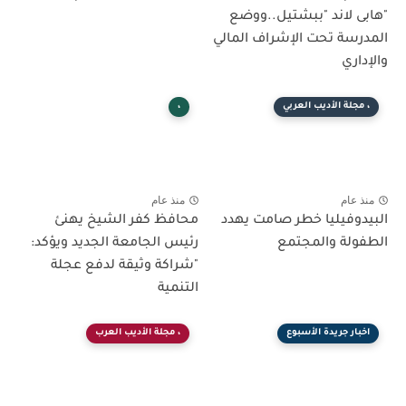
"هابى لاند "ببشتيل..ووضع
المدرسة تحت الإشراف المالي
والإداري
، مجلة الأديب العربي
،
منذ عام
منذ عام
البيدوفيليا خطر صامت يهدد
محافظ كفر الشيخ يهنئ
الطفولة والمجتمع
رئيس الجامعة الجديد ويؤكد:
"شراكة وثيقة لدفع عجلة
التنمية
اخبار جريدة الأسبوع
، مجلة الأديب العرب