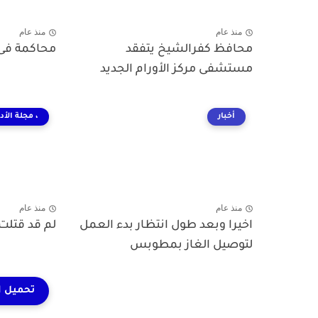
منذ عام
منذ عام
محافظ كفرالشيخ يتفقد
محاكمة فى 
مستشفى مركز الأورام الجديد
أخبار
، مجلة الأد
منذ عام
منذ عام
اخيرا وبعد طول انتظار بدء العمل
لم قد قتلت 
لتوصيل الغاز بمطوبس