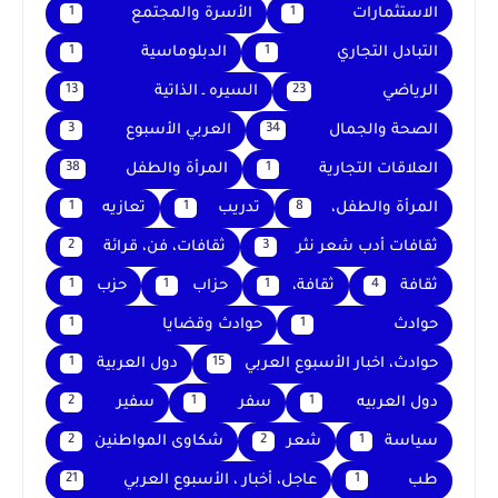
الاستثمارات
الأسرة والمجتمع
1
1
التبادل التجاري
الدبلوماسية
1
1
الرياضي
السيره ـ الذاتية
13
23
الصحة والجمال
العربي الأسبوع
3
34
العلاقات التجارية
المرأة والطفل
38
1
المرأة والطفل،
تدريب
تعازيه
1
1
8
ثقافات أدب شعر نثر
ثقافات، فن، قرائة
2
3
ثقافة
ثقافة،
حزاب
حزب
1
1
1
4
حوادث
حوادث وقضايا
1
1
حوادث، اخبار الأسبوع العربي
دول العربية
1
15
دول العربيه
سفر
سفير
2
1
1
سياسة
شعر
شكاوى المواطنين
2
2
1
طب
عاجل، أخبار ، الأسبوع العربي
21
1