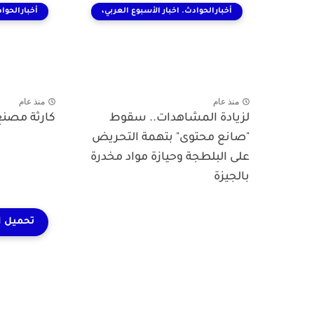
أخبارالحوادث. اخبار الأسبوع العربي،
أخبارالحواد
منذ عام
منذ عام
لزيادة المشاهدات.. سقوط
كارثة مصنع
"صانع محتوى" بتهمة التحريض
على البلطجة وحيازة مواد مخدرة
بالجيزة