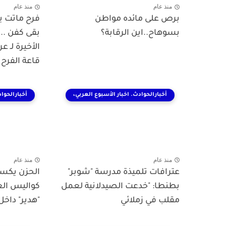
منذ عام
منذ عام
برص على مائده مواطن
فرح ماتت ي
بسوهاح..اين الرقابة؟
بقى كفن ..
الأخيرة لـ 
قاعة الفرح
أخبارالحوادث. اخبار الأسبوع العربي،
أخبارالحواد
منذ عام
منذ عام
عترافات تلميذة مدرسة "شوبر"
الحزن يكسو 
بطنطا: "خدعت الصيدلانية لعمل
كواليس الع
مقلب في زملائي
"هدير" داخل 