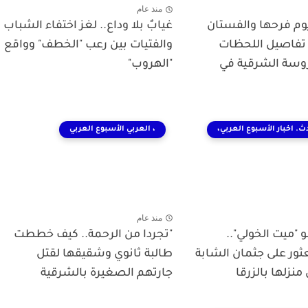
منذ عام
وم فرحها والفستان
غيابٌ بلا وداع.. لغز اختفاء الشباب
 تفاصيل اللحظات
والفتيات بين رعب "الخطف" وواقع
عروسة الشرقية في
"الهروب"
ث. اخبار الأسبوع العربي،
، العربي الأسبوع العربي
منذ عام
"ميت الخولي"..
"تجردا من الرحمة.. كيف خططت
ثور على جثمان الشابة
طالبة ثانوي وشقيقها لقتل
منزلها بالزرقا
جارتهم الصغيرة بالشرقية