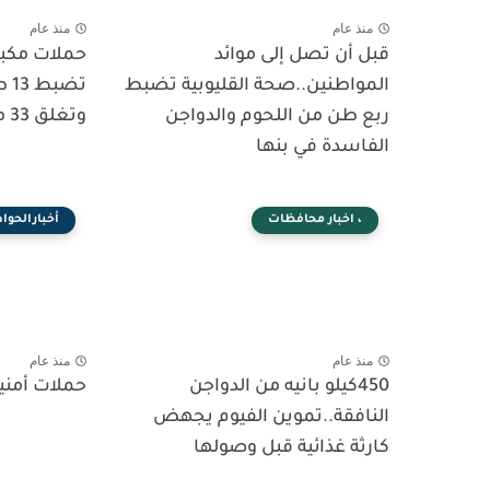
منذ عام
منذ عام
قبل أن تصل إلى موائد
حملات مكبر
المواطنين..صحة القليوبية تضبط
تض
ربع طن من اللحوم والدواجن
وتغلق 33 منشأة غير مرخصة
الفاسدة في بنها
، اخبار محافظات
أخبارالحواد
منذ عام
منذ عام
450كيلو بانيه من الدواجن
حملات أمن
النافقة..تموين الفيوم يجهض
كارثة غذائية قبل وصولها