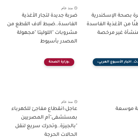
منذ عام
ة بصحة الإسكندرية
ضربة جديدة لتجار الأغذية
بط 13 طنًا من الأغذية الفاسدة
الفاسدة..ضبط آلاف القطع من
مشروبات "اللوليتا "مجهولة
المصدر بأسيوط
ث. اخبار الأسبوع العربي،
،وزارة الصحة
منذ عام
ية موسعة
عاجل:انقطاع مفاجئ للكهرباء
بمستشفى"أم المصريين
"بالجيزة..وتحرك سريع لنقل
الحالات الحرجة