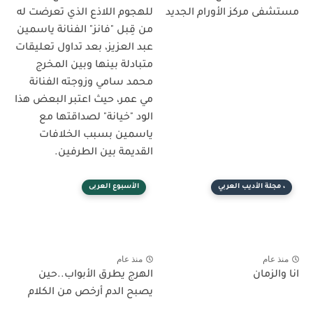
مستشفى مركز الأورام الجديد
للهجوم اللاذع الذي تعرضت له
من قِبل "فانز" الفنانة ياسمين
عبد العزيز، بعد تداول تعليقات
متبادلة بينها وبين المخرج
محمد سامي وزوجته الفنانة
مي عمر، حيث اعتبر البعض هذا
الود "خيانة" لصداقتها مع
ياسمين بسبب الخلافات
القديمة بين الطرفين.
، مجلة الأديب العربي
الأسبوع العربى
منذ عام
منذ عام
انا والزمان
الهرج يطرق الأبواب..حين
يصبح الدم أرخص من الكلام