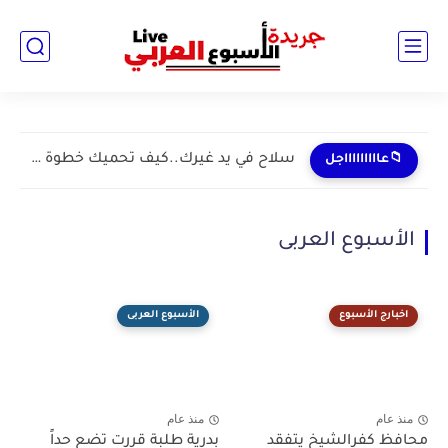
سلاح في يد غيرك..كيف تحميك خطوة واحدة من كابوس "الشرائح...
📁عاااااااااجل
الأسبوع العربى
اخبارج الأسبوع
الأسبوع العربى
منذ عام
منذ عام
محافظ كفرالشيخ يتفقد
بدرية طلبة قررت تضع حداً