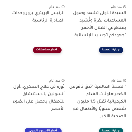
منذ عام
منذ عام
السيدة الأولى تشهد وصول
الرئيس الإريتري يزور وحدات
المساعدات لغزة وتُشيد
المبادرة الرئاسية
بمتطوعي الهلال الأحمر:
"جهودكم تجسيد للإنسانية
،وزارة الصحة
، اخبار محافظات
منذ عام
منذ عام
"الصحة العالمية "تدق ناقوس
ثوره فى علاج السكري..أول
الخطر:ملوثات الغذاء
أنسولين بالاستنشاق
الكيميائية تقتل 1.5 مليون
للأطفال يحصل على الضوء
شخص سنويًا والأطفال هم
الأخضر
الضحية الأكبر
،وزارة الصحة
، أخبار الأسبوع العربي،