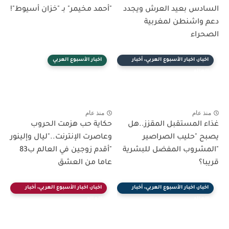
السادس بعيد العرش ويجدد
"أحمد مخيمر" بـ "خزان أسيوط"!
دعم واشنطن لمغربية
الصحراء
اخبار، اخبار الأسبوع العربي، أخبار
اخبار الأسبوع العربي
العالم
منذ عام
منذ عام
غذاء المستقبل المقزز..هل
حكاية حب هزمت الحروب
يصبح "حليب الصراصير
وعاصرت الإنترنت.."ليال وإلينور
"المشروب المفضل للبشرية
"أقدم زوجين في العالم ب83
قريبا؟
عاما من العشق
اخبار، اخبار الأسبوع العربي، أخبار
اخبار، اخبار الأسبوع العربي، أخبار
العالم
العالم