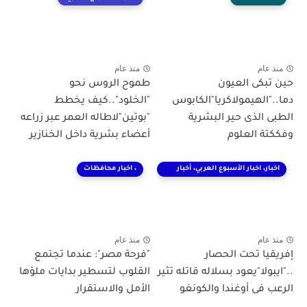
منذ عام
منذ عام
حين تبكى العيون
طموح الروس نحو
دما.."الهيمولاكريا"الكابوس
"الخلود"..كيف يخطط
الطبى الذى حير البشرية
"بوتين"لاطاله العمر عبر زراعه
وفككتة العلوم
أعضاء بشرية داخل الخنازير
اخبار، اخبار الأسبوع العربي، أخبار
، اخبار محافظات
العالم
منذ عام
منذ عام
إفريقيا تحت الحصار
"فرحة مصر": عندما تجتمع
.."ايبولا"يعود بسلاله قاتله تثير
القلوب لتسطير بدايات ملؤها
الرعب فى أوغندا والكونغو
الأمل والاستقرار